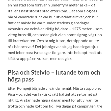
en hel stad som försvann under fyra meter aska – då
Italiens näst största stad efter Rom. Det som slog oss
när vi vandrade runt var hur utvecklat allt var, och hur
fint det måste ha varit under stadens glansdagar.
Vesuvius var också en riktig höjdare – 1275 meter – som
vi tog buss till, och sedan gick vi en brant zigzag-väg upp
till kraterkanten. Och ta mig tusan, det sipprade ut lite
rök här och var! Det jobbiga var att jag hade legat sjuk
med feber bara fyra dagar tidigare. Inte helt optimalt att
klättra upp på en vulkan, men det gick.
Pisa och Stelvio – lutande torn och
höga pass
Efter Pompeji började vi vända hemåt. Nästa stopp blev
Pisa – och det var faktiskt rätt häftigt att se tornet på
riktigt. Vi stannade några dagar, mest för att vi var lite
trötta och hade gott om tid. Två dagar på campingen, tre