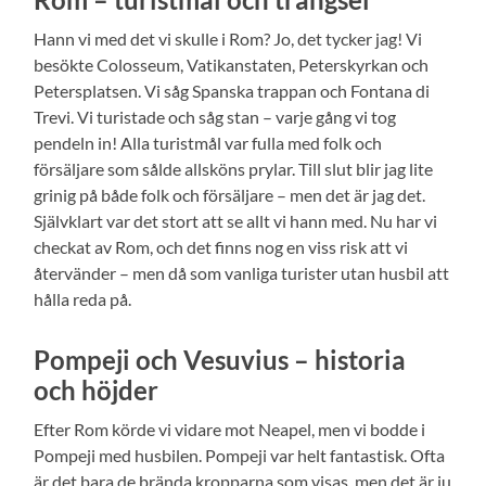
Hann vi med det vi skulle i Rom? Jo, det tycker jag! Vi
besökte Colosseum, Vatikanstaten, Peterskyrkan och
Petersplatsen. Vi såg Spanska trappan och Fontana di
Trevi. Vi turistade och såg stan – varje gång vi tog
pendeln in! Alla turistmål var fulla med folk och
försäljare som sålde allsköns prylar. Till slut blir jag lite
grinig på både folk och försäljare – men det är jag det.
Självklart var det stort att se allt vi hann med. Nu har vi
checkat av Rom, och det finns nog en viss risk att vi
återvänder – men då som vanliga turister utan husbil att
hålla reda på.
Pompeji och Vesuvius – historia
och höjder
Efter Rom körde vi vidare mot Neapel, men vi bodde i
Pompeji med husbilen. Pompeji var helt fantastisk. Ofta
är det bara de brända kropparna som visas, men det är ju