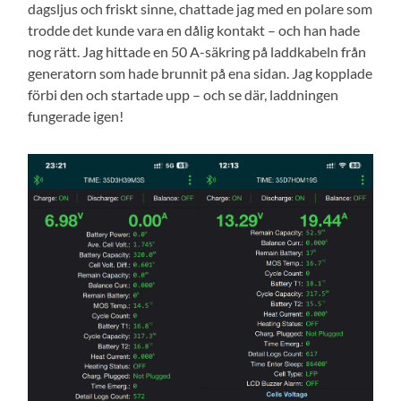
dagsljus och friskt sinne, chattade jag med en polare som
trodde det kunde vara en dålig kontakt – och han hade
nog rätt. Jag hittade en 50 A-säkring på laddkabeln från
generatorn som hade brunnit på ena sidan. Jag kopplade
förbi den och startade upp – och se där, laddningen
fungerade igen!