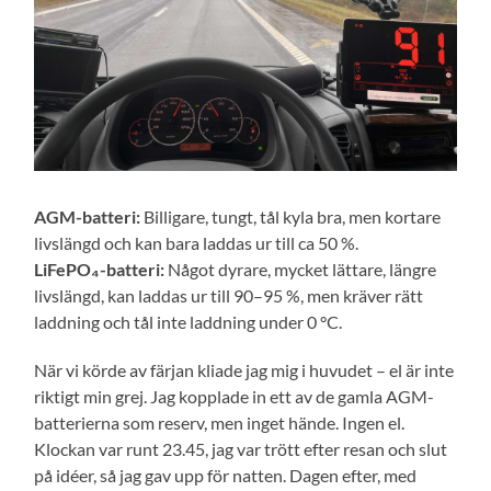
AGM-batteri:
Billigare, tungt, tål kyla bra, men kortare
livslängd och kan bara laddas ur till ca 50 %.
LiFePO₄-batteri:
Något dyrare, mycket lättare, längre
livslängd, kan laddas ur till 90–95 %, men kräver rätt
laddning och tål inte laddning under 0 °C.
När vi körde av färjan kliade jag mig i huvudet – el är inte
riktigt min grej. Jag kopplade in ett av de gamla AGM-
batterierna som reserv, men inget hände. Ingen el.
Klockan var runt 23.45, jag var trött efter resan och slut
på idéer, så jag gav upp för natten. Dagen efter, med