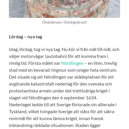
Önskebrunn i Köningsbrunn
Lördag – nya tag
Idag, lördag, tog vi nya tag. Nu kör vi från mål till mål, och
väljer motorvägar (autobahn) för att komma fram i
rimlig tid. Första målet var
Nördlingen
– en liten, trevlig
stad med en bevarad ringmur som omger hela centrum.
Det visade sig att Nördlingen var skådeplatsen för ett
avgörande katastrofalt nederlag för den svenska och
protestantiska armén under det trettioåriga kriget i
slaget vid Nördlingen den 6 september 1634.
Nederlaget ledde till att Sverige förlorade sin allierade i
Tyskland, vilket tvingade Sverige att slåss för att säkra
revirmål för att kunna lämna kriget, innan fransk
inblandning räddade situationen. Staden ligger