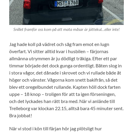
Snillet framför oss kom på att mata måsar är jättekul…eller inte!
Jag hade koll på vädret och såg fram emot en lugn
överfart. Vi sitter alltid kvar i husbilen – färjornas
allmänna utrymmen är ju dödligt tråkiga. Efter ett par
timmar började det dock gunga ordentligt. Båten slog in
i stora vågor, det dånade i skrovet och vi rullade både åt
höger och vänster. Vågorna kom snett bakifrån, så det
blev ett oregelbundet rullande. Kapten höll dock farten
uppe – 18 knop – troligen för att ta igen förseningen,
och det lyckades han rätt bra med. När vi anlände till
Trelleborg var klockan 22.15, alltså bara 45 minuter sent.
Bra jobbat!
När vi stod i kön till färjan hör jag plötsligt hur