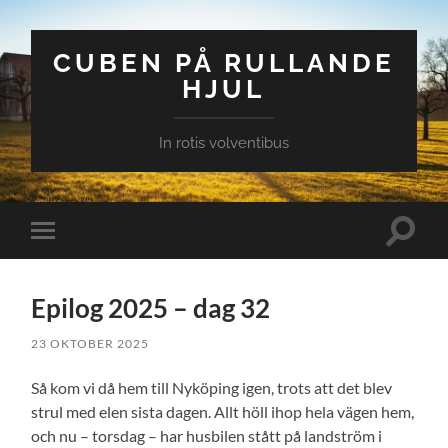
CUBEN PÅ RULLANDE
HJUL
In rotis volventibus
Slå
Slå
på/av
på/av
sökfält
mobilmeny
Epilog 2025 – dag 32
23 OKTOBER 2025
Så kom vi då hem till Nyköping igen, trots att det blev
strul med elen sista dagen. Allt höll ihop hela vägen hem,
och nu – torsdag – har husbilen stått på landström i