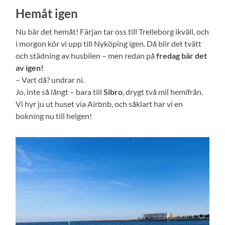
Hemåt igen
Nu bär det hemåt! Färjan tar oss till Trelleborg ikväll, och
i morgon kör vi upp till Nyköping igen. Då blir det tvätt
och städning av husbilen – men redan på
fredag bär det
av igen!
– Vart då? undrar ni.
Jo, inte så långt – bara till
Sibro
, drygt två mil hemifrån.
Vi hyr ju ut huset via Airbnb, och såklart har vi en
bokning nu till helgen!