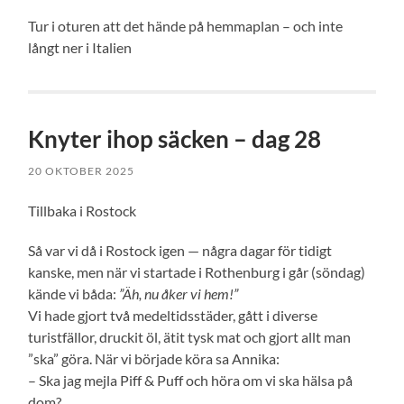
Tur i oturen att det hände på hemmaplan – och inte
långt ner i Italien
Knyter ihop säcken – dag 28
20 OKTOBER 2025
Tillbaka i Rostock
Så var vi då i Rostock igen — några dagar för tidigt
kanske, men när vi startade i Rothenburg i går (söndag)
kände vi båda:
”Äh, nu åker vi hem!”
Vi hade gjort två medeltidsstäder, gått i diverse
turistfällor, druckit öl, ätit tysk mat och gjort allt man
”ska” göra. När vi började köra sa Annika:
– Ska jag mejla Piff & Puff och höra om vi ska hälsa på
dom?