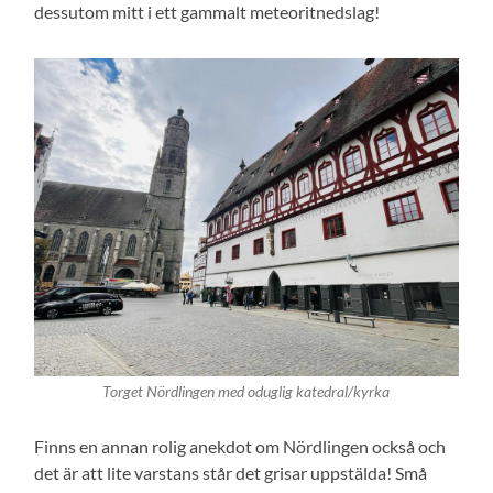
dessutom mitt i ett gammalt meteoritnedslag!
Torget Nördlingen med oduglig katedral/kyrka
Finns en annan rolig anekdot om Nördlingen också och
det är att lite varstans står det grisar uppstälda! Små