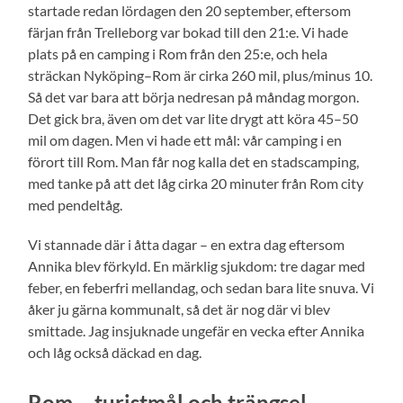
startade redan lördagen den 20 september, eftersom
färjan från Trelleborg var bokad till den 21:e. Vi hade
plats på en camping i Rom från den 25:e, och hela
sträckan Nyköping–Rom är cirka 260 mil, plus/minus 10.
Så det var bara att börja nedresan på måndag morgon.
Det gick bra, även om det var lite drygt att köra 45–50
mil om dagen. Men vi hade ett mål: vår camping i en
förort till Rom. Man får nog kalla det en stadscamping,
med tanke på att det låg cirka 20 minuter från Rom city
med pendeltåg.
Vi stannade där i åtta dagar – en extra dag eftersom
Annika blev förkyld. En märklig sjukdom: tre dagar med
feber, en feberfri mellandag, och sedan bara lite snuva. Vi
åker ju gärna kommunalt, så det är nog där vi blev
smittade. Jag insjuknade ungefär en vecka efter Annika
och låg också däckad en dag.
Rom – turistmål och trängsel