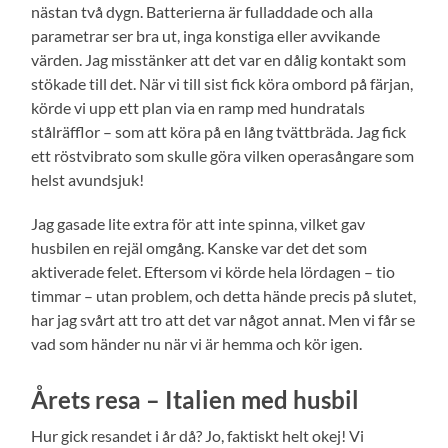
nästan två dygn. Batterierna är fulladdade och alla
parametrar ser bra ut, inga konstiga eller avvikande
värden. Jag misstänker att det var en dålig kontakt som
stökade till det. När vi till sist fick köra ombord på färjan,
körde vi upp ett plan via en ramp med hundratals
stålräfflor – som att köra på en lång tvättbräda. Jag fick
ett röstvibrato som skulle göra vilken operasångare som
helst avundsjuk!
Jag gasade lite extra för att inte spinna, vilket gav
husbilen en rejäl omgång. Kanske var det det som
aktiverade felet. Eftersom vi körde hela lördagen – tio
timmar – utan problem, och detta hände precis på slutet,
har jag svårt att tro att det var något annat. Men vi får se
vad som händer nu när vi är hemma och kör igen.
Årets resa – Italien med husbil
Hur gick resandet i år då? Jo, faktiskt helt okej! Vi