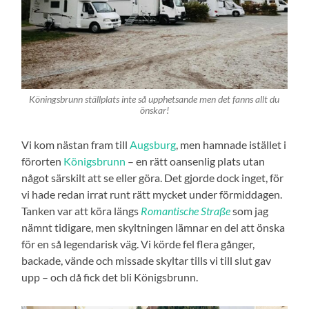
Köningsbrunn ställplats inte så upphetsande men det fanns allt du
önskar!
Vi kom nästan fram till
Augsburg
, men hamnade istället i
förorten
Königsbrunn
– en rätt oansenlig plats utan
något särskilt att se eller göra. Det gjorde dock inget, för
vi hade redan irrat runt rätt mycket under förmiddagen.
Tanken var att köra längs
Romantische Straße
som jag
nämnt tidigare, men skyltningen lämnar en del att önska
för en så legendarisk väg. Vi körde fel flera gånger,
backade, vände och missade skyltar tills vi till slut gav
upp – och då fick det bli Königsbrunn.