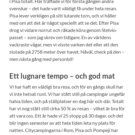
i Pisa totalt. Här träffade vi för första gången andra
svenskar – det hade varit väldigt få under hela resan.
Pisa lever verkligen på sitt lutande torn, och vi håller
med om att det är något speciellt att se det. Efter Pisa
drog vi vidare norrut och råkade köra genom Stelvio-
passet – som jag skrev om tidigare. En av världens
vackraste vägar, men vi visste varken det eller att den
slutade på 2758 meter över havet. Nåväl, check på den –
men nästa gång med personbil!
Ett lugnare tempo – och god mat
Vi har haft en väldigt bra resa, och för en gångs skull har
vi inte hetsat runt. Vi har stått still på campingar ungefär
halva tiden, och på ställplatser en dag här och där. Totalt
har vi nog stått still cirka 50 % av resan – vilket är bra för
att vara oss. Ett år hade vi 25 stopp på 30 dagar, och det
blir ingen semester av att hela tiden leta ny plats för
natten. Citycampingarna i Rom, Pisa och Pompeji har