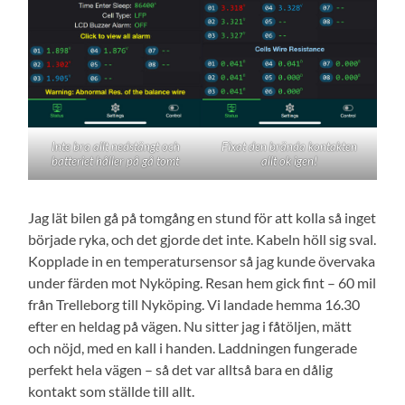
Fixat den brända kontakten
Inte bra allt nedstängt och
allt ok igen!
batteriet håller på gå tomt
Jag lät bilen gå på tomgång en stund för att kolla så inget
började ryka, och det gjorde det inte. Kabeln höll sig sval.
Kopplade in en temperatursensor så jag kunde övervaka
under färden mot Nyköping. Resan hem gick fint – 60 mil
från Trelleborg till Nyköping. Vi landade hemma 16.30
efter en heldag på vägen. Nu sitter jag i fåtöljen, mätt
och nöjd, med en kall i handen. Laddningen fungerade
perfekt hela vägen – så det var alltså bara en dålig
kontakt som ställde till allt.