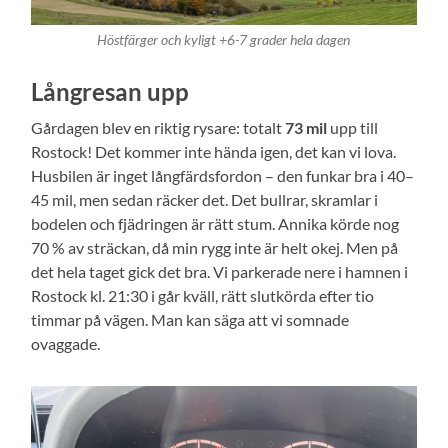
Höstfärger och kyligt +6-7 grader hela dagen
Långresan upp
Gårdagen blev en riktig rysare: totalt
73 mil
upp till
Rostock! Det kommer inte hända igen, det kan vi lova.
Husbilen är inget långfärdsfordon – den funkar bra i 40–
45 mil, men sedan räcker det. Det bullrar, skramlar i
bodelen och fjädringen är rätt stum. Annika körde nog
70 % av sträckan, då min rygg inte är helt okej. Men på
det hela taget gick det bra. Vi parkerade nere i hamnen i
Rostock kl. 21:30 i går kväll, rätt slutkörda efter tio
timmar på vägen. Man kan säga att vi somnade
ovaggade.