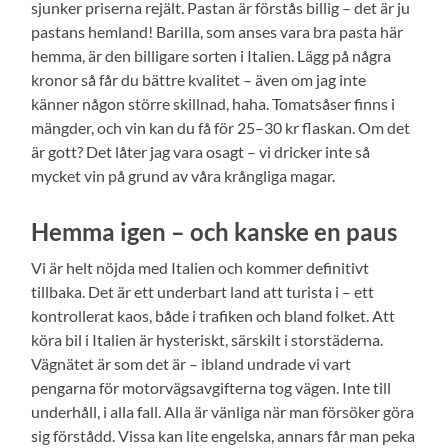
sjunker priserna rejält. Pastan är förstås billig – det är ju
pastans hemland! Barilla, som anses vara bra pasta här
hemma, är den billigare sorten i Italien. Lägg på några
kronor så får du bättre kvalitet – även om jag inte
känner någon större skillnad, haha. Tomatsåser finns i
mängder, och vin kan du få för 25–30 kr flaskan. Om det
är gott? Det låter jag vara osagt – vi dricker inte så
mycket vin på grund av våra krångliga magar.
Hemma igen – och kanske en paus
Vi är helt nöjda med Italien och kommer definitivt
tillbaka. Det är ett underbart land att turista i – ett
kontrollerat kaos, både i trafiken och bland folket. Att
köra bil i Italien är hysteriskt, särskilt i storstäderna.
Vägnätet är som det är – ibland undrade vi vart
pengarna för motorvägsavgifterna tog vägen. Inte till
underhåll, i alla fall. Alla är vänliga när man försöker göra
sig förstådd. Vissa kan lite engelska, annars får man peka