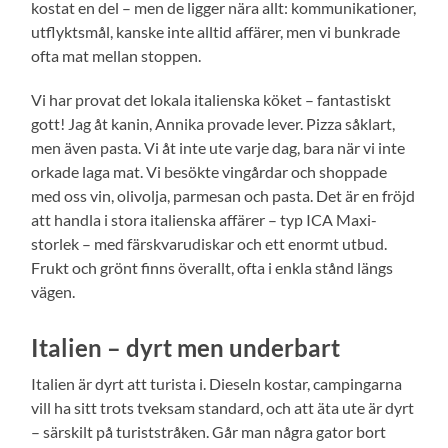
kostat en del – men de ligger nära allt: kommunikationer,
utflyktsmål, kanske inte alltid affärer, men vi bunkrade
ofta mat mellan stoppen.
Vi har provat det lokala italienska köket – fantastiskt
gott! Jag åt kanin, Annika provade lever. Pizza såklart,
men även pasta. Vi åt inte ute varje dag, bara när vi inte
orkade laga mat. Vi besökte vingårdar och shoppade
med oss vin, olivolja, parmesan och pasta. Det är en fröjd
att handla i stora italienska affärer – typ ICA Maxi-
storlek – med färskvarudiskar och ett enormt utbud.
Frukt och grönt finns överallt, ofta i enkla stånd längs
vägen.
Italien – dyrt men underbart
Italien är dyrt att turista i. Dieseln kostar, campingarna
vill ha sitt trots tveksam standard, och att äta ute är dyrt
– särskilt på turiststråken. Går man några gator bort