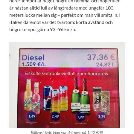
nere! Tempot är något högre än hemma, och högerfilen
är nästan alltid full av långtradare med ungefär 100
meters lucka mellan sig – perfekt om man vill smita in. I
Italien däremot var det tvärtom: korta avstånd och
högre tempo, gärna 93–96 km/h.
Billigast igår, idag var det nere på 1,42 €/lit