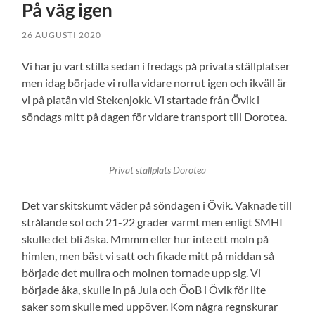
På väg igen
26 AUGUSTI 2020
Vi har ju vart stilla sedan i fredags på privata ställplatser
men idag började vi rulla vidare norrut igen och ikväll är
vi på platån vid Stekenjokk. Vi startade från Övik i
söndags mitt på dagen för vidare transport till Dorotea.
Privat ställplats Dorotea
Det var skitskumt väder på söndagen i Övik. Vaknade till
strålande sol och 21-22 grader varmt men enligt SMHI
skulle det bli åska. Mmmm eller hur inte ett moln på
himlen, men bäst vi satt och fikade mitt på middan så
började det mullra och molnen tornade upp sig. Vi
började åka, skulle in på Jula och ÖoB i Övik för lite
saker som skulle med uppöver. Kom några regnskurar