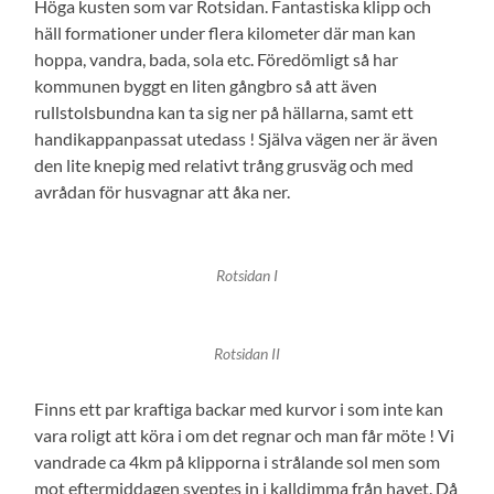
Höga kusten som var Rotsidan. Fantastiska klipp och
häll formationer under flera kilometer där man kan
hoppa, vandra, bada, sola etc. Föredömligt så har
kommunen byggt en liten gångbro så att även
rullstolsbundna kan ta sig ner på hällarna, samt ett
handikappanpassat utedass ! Själva vägen ner är även
den lite knepig med relativt trång grusväg och med
avrådan för husvagnar att åka ner.
Rotsidan I
Rotsidan II
Finns ett par kraftiga backar med kurvor i som inte kan
vara roligt att köra i om det regnar och man får möte ! Vi
vandrade ca 4km på klipporna i strålande sol men som
mot eftermiddagen sveptes in i kalldimma från havet. Då