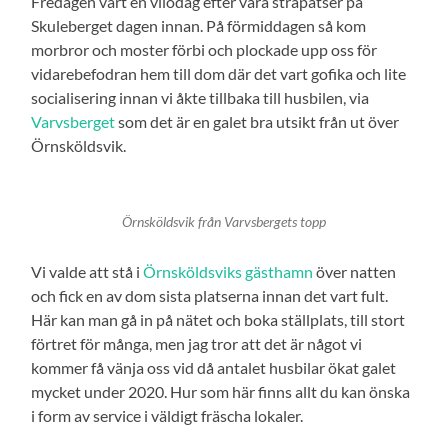
Fredagen vart en vilodag efter våra strapatser på
Skuleberget dagen innan. På förmiddagen så kom
morbror och moster förbi och plockade upp oss för
vidarebefodran hem till dom där det vart gofika och lite
socialisering innan vi åkte tillbaka till husbilen, via
Varvsberget
som det är en galet bra utsikt från ut över
Örnsköldsvik.
Örnsköldsvik från Varvsbergets topp
Vi valde att stå i
Örnsköldsviks gästhamn
över natten
och fick en av dom sista platserna innan det vart fult.
Här kan man gå in på nätet och boka ställplats, till stort
förtret för många, men jag tror att det är något vi
kommer få vänja oss vid då antalet husbilar ökat galet
mycket under 2020. Hur som här finns allt du kan önska
i form av service i väldigt fräscha lokaler.