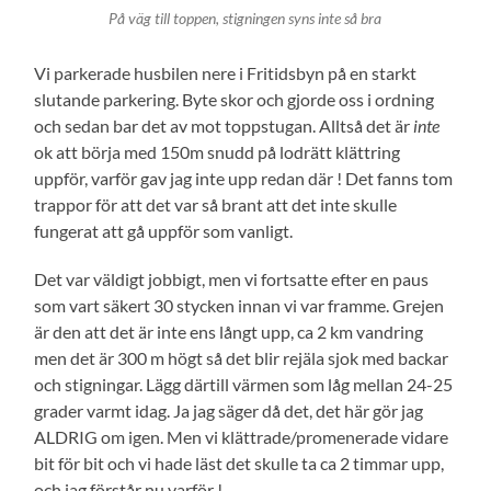
På väg till toppen, stigningen syns inte så bra
Vi parkerade husbilen nere i Fritidsbyn på en starkt
slutande parkering. Byte skor och gjorde oss i ordning
och sedan bar det av mot toppstugan. Alltså det är
inte
ok att börja med 150m snudd på lodrätt klättring
uppför, varför gav jag inte upp redan där ! Det fanns tom
trappor för att det var så brant att det inte skulle
fungerat att gå uppför som vanligt.
Det var väldigt jobbigt, men vi fortsatte efter en paus
som vart säkert 30 stycken innan vi var framme. Grejen
är den att det är inte ens långt upp, ca 2 km vandring
men det är 300 m högt så det blir rejäla sjok med backar
och stigningar. Lägg därtill värmen som låg mellan 24-25
grader varmt idag. Ja jag säger då det, det här gör jag
ALDRIG om igen. Men vi klättrade/promenerade vidare
bit för bit och vi hade läst det skulle ta ca 2 timmar upp,
och jag förstår nu varför !