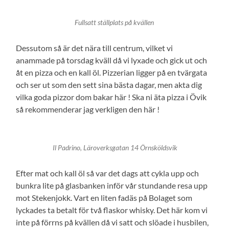
Fullsatt ställplats på kvällen
Dessutom så är det nära till centrum, vilket vi
anammade på torsdag kväll då vi lyxade och gick ut och
åt en pizza och en kall öl. Pizzerian ligger på en tvärgata
och ser ut som den sett sina bästa dagar, men akta dig
vilka goda pizzor dom bakar här ! Ska ni äta pizza i Övik
så rekommenderar jag verkligen den här !
Il Padrino, Läroverksgatan 14 Örnsköldsvik
Efter mat och kall öl så var det dags att cykla upp och
bunkra lite på glasbanken inför vår stundande resa upp
mot Stekenjokk. Vart en liten fadäs på Bolaget som
lyckades ta betalt för två flaskor whisky. Det här kom vi
inte på förrns på kvällen då vi satt och slöade i husbilen,