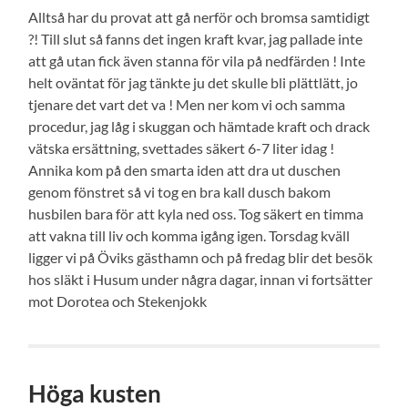
Alltså har du provat att gå nerför och bromsa samtidigt
?! Till slut så fanns det ingen kraft kvar, jag pallade inte
att gå utan fick även stanna för vila på nedfärden ! Inte
helt oväntat för jag tänkte ju det skulle bli plättlätt, jo
tjenare det vart det va ! Men ner kom vi och samma
procedur, jag låg i skuggan och hämtade kraft och drack
vätska ersättning, svettades säkert 6-7 liter idag !
Annika kom på den smarta iden att dra ut duschen
genom fönstret så vi tog en bra kall dusch bakom
husbilen bara för att kyla ned oss. Tog säkert en timma
att vakna till liv och komma igång igen. Torsdag kväll
ligger vi på Öviks gästhamn och på fredag blir det besök
hos släkt i Husum under några dagar, innan vi fortsätter
mot Dorotea och Stekenjokk
Höga kusten