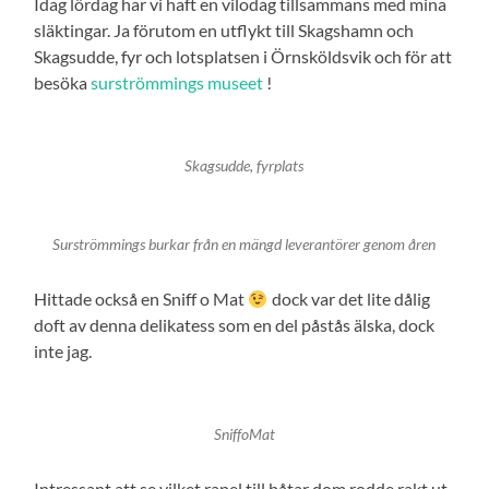
Idag lördag har vi haft en vilodag tillsammans med mina
släktingar. Ja förutom en utflykt till Skagshamn och
Skagsudde, fyr och lotsplatsen i Örnsköldsvik och för att
besöka
surströmmings museet
!
Skagsudde, fyrplats
Surströmmings burkar från en mängd leverantörer genom åren
Hittade också en Sniff o Mat
dock var det lite dålig
doft av denna delikatess som en del påstås älska, dock
inte jag.
SniffoMat
Intressant att se vilket rapel till båtar dom rodde rakt ut