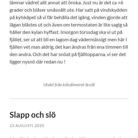
lämnar vädret allt annat att önska. Just nu är det ca +6
grader och blåser småsnålt ute. Har satt på vindskydden
på kylskåpet så vi får behålla det igång, vinden gjorde att
lågan blåstes ut och även om termostaten är lite sagig så
håller den kylan hyffast. Imorgon torssdag ska vi ut på
fjället, ser ut att bli en lagom dag vädermässigt men här i
fjällen vet man aldrig, det kan ändras från ena timmen till
den andra. Och det har snöat på fjälltopparna, vi ser det
ligger nysnö där redan nu !
Utsikt från köksfönstret ikväll
Slapp och slö
23 AUGUSTI 2020