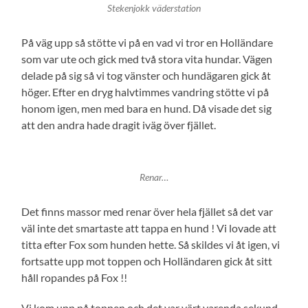
Stekenjokk väderstation
På väg upp så stötte vi på en vad vi tror en Holländare
som var ute och gick med två stora vita hundar. Vägen
delade på sig så vi tog vänster och hundägaren gick åt
höger. Efter en dryg halvtimmes vandring stötte vi på
honom igen, men med bara en hund. Då visade det sig
att den andra hade dragit iväg över fjället.
Renar…
Det finns massor med renar över hela fjället så det var
väl inte det smartaste att tappa en hund ! Vi lovade att
titta efter Fox som hunden hette. Så skildes vi åt igen, vi
fortsatte upp mot toppen och Holländaren gick åt sitt
håll ropandes på Fox !!
Vi kom upp på toppen och det var värt varenda sekund