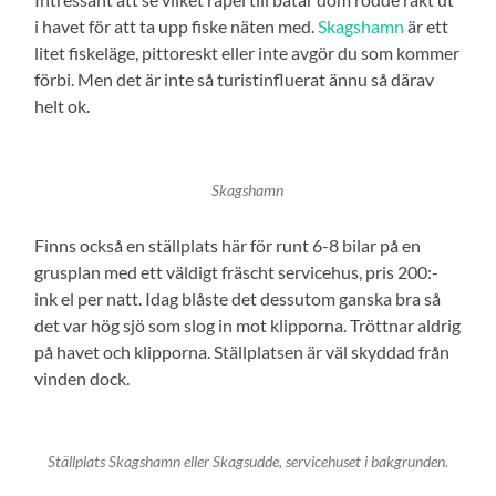
i havet för att ta upp fiske näten med.
Skagshamn
är ett
litet fiskeläge, pittoreskt eller inte avgör du som kommer
förbi. Men det är inte så turistinfluerat ännu så därav
helt ok.
Skagshamn
Finns också en ställplats här för runt 6-8 bilar på en
grusplan med ett väldigt fräscht servicehus, pris 200:-
ink el per natt. Idag blåste det dessutom ganska bra så
det var hög sjö som slog in mot klipporna. Tröttnar aldrig
på havet och klipporna. Ställplatsen är väl skyddad från
vinden dock.
Ställplats Skagshamn eller Skagsudde, servicehuset i bakgrunden.