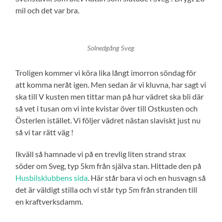
mil och det var bra.
Solnedgång Sveg
Troligen kommer vi köra lika långt imorron söndag för
att komma neråt igen. Men sedan är vi kluvna, har sagt vi
ska till V kusten men tittar man på hur vädret ska bli där
så vet i tusan om vi inte kvistar över till Ostkusten och
Österlen istället. Vi följer vädret nästan slaviskt just nu
så vi tar rätt väg !
Ikväll så hamnade vi på en trevlig liten strand strax
söder om Sveg, typ 5km från själva stan. Hittade den på
Husbilsklubbens sida
. Här står bara vi och en husvagn så
det är väldigt stilla och vi står typ 5m från stranden till
en kraftverksdamm.