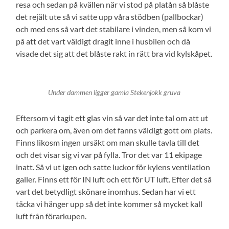
resa och sedan på kvällen när vi stod på platån så blåste
det rejält ute så vi satte upp våra stödben (pallbockar)
och med ens så vart det stabilare i vinden, men så kom vi
på att det vart väldigt dragit inne i husbilen och då
visade det sig att det blåste rakt in rätt bra vid kylskåpet.
Under dammen ligger gamla Stekenjokk gruva
Eftersom vi tagit ett glas vin så var det inte tal om att ut
och parkera om, även om det fanns väldigt gott om plats.
Finns likosm ingen ursäkt om man skulle tavla till det
och det visar sig vi var på fylla. Tror det var 11 ekipage
inatt. Så vi ut igen och satte luckor för kylens ventilation
galler. Finns ett för IN luft och ett för UT luft. Efter det så
vart det betydligt skönare inomhus. Sedan har vi ett
täcka vi hänger upp så det inte kommer så mycket kall
luft från förarkupen.