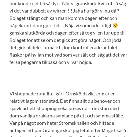
hur kunde det bli så dyrt. När vi granskade kvittot så såg
vi det var dubbelt av wirren !!! Jaha hur gör vi nu då ?
Bolaget stängt och kan man komma dagen efter och
påpeka att dom gjort fel…..Nåja vi somnade tidigt
ganska slutkörda och dagen efter så tog vi en tur upp till
Bolaget för att se om det gick att göra något. Och jodå
det gick alldeles utmärkt, dom kontrollerade antalet
flaskor på hyllan mot vad som var sålt och såg att det var
fel så pengarna tillbaka och vi var nöjda.
Vi shoppade runt lite igår i Örnsköldsvik, som är en
relativt lagom stor stad. Det finns allt du behöver och
självklart ett shoppingmeka precis norr om stan med
dom vanliga drakarna samlade på ett och samma ställe.
Var på något som heter Strömsknallen och hittade
äntligen ett par Graninge skor jag letat efter långe likaså