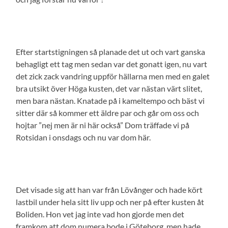
Efter startstigningen så planade det ut och vart ganska
behagligt ett tag men sedan var det gonatt igen, nu vart
det zick zack vandring uppför hällarna men med en galet
bra utsikt över Höga kusten, det var nästan värt slitet,
men bara nästan. Knatade på i kameltempo och bäst vi
sitter där så kommer ett äldre par och går om oss och
hojtar ”nej men är ni här också” Dom träffade vi på
Rotsidan i onsdags och nu var dom här.
Det visade sig att han var från Lövånger och hade kört
lastbil under hela sitt liv upp och ner på efter kusten åt
Boliden. Hon vet jag inte vad hon gjorde men det
framkom att dom numera bode i Göteborg, men hade