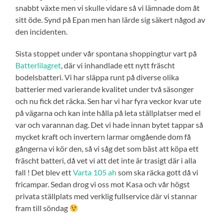
snabbt växte men vi skulle vidare så vi lämnade dom åt
sitt öde. Synd på Epan men han lärde sig säkert någod av
den incidenten.
Sista stoppet under vår spontana shoppingtur vart på
Batterlilagret
, där vi inhandlade ett nytt fräscht
bodelsbatteri. Vi har släppa runt på diverse olika
batterier med varierande kvalitet under två säsonger
och nu fick det räcka. Sen har vi har fyra veckor kvar ute
på vägarna och kan inte hålla på leta ställplatser med el
var och varannan dag. Det vi hade innan bytet tappar så
mycket kraft och invertern larmar omgående dom få
gångerna vi kör den, så vi såg det som bäst att köpa ett
fräscht batteri, då vet vi att det inte är trasigt där i alla
fall ! Det blev ett
Varta 105 ah
som ska räcka gott då vi
fricampar. Sedan drog vi oss mot Kasa och vår högst
privata ställplats med verklig fullservice där vi stannar
fram till söndag