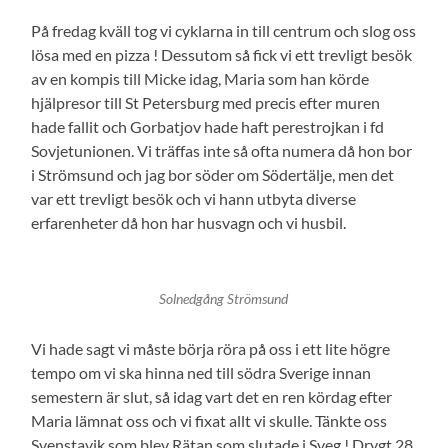
På fredag kväll tog vi cyklarna in till centrum och slog oss
lösa med en pizza ! Dessutom så fick vi ett trevligt besök
av en kompis till Micke idag, Maria som han körde
hjälpresor till St Petersburg med precis efter muren
hade fallit och Gorbatjov hade haft perestrojkan i fd
Sovjetunionen. Vi träffas inte så ofta numera då hon bor
i Strömsund och jag bor söder om Södertälje, men det
var ett trevligt besök och vi hann utbyta diverse
erfarenheter då hon har husvagn och vi husbil.
Solnedgång Strömsund
Vi hade sagt vi måste börja röra på oss i ett lite högre
tempo om vi ska hinna ned till södra Sverige innan
semestern är slut, så idag vart det en ren kördag efter
Maria lämnat oss och vi fixat allt vi skulle. Tänkte oss
Svenstavik som blev Rätan som slutade i Sveg ! Drygt 28