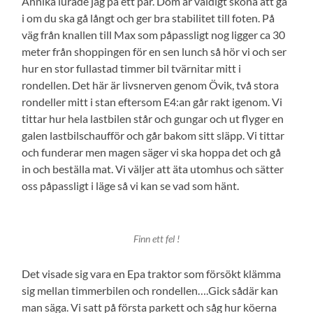
Annika lurade jag på ett par. Dom är väldigt sköna att gå
i om du ska gå långt och ger bra stabilitet till foten. På
väg från knallen till Max som påpassligt nog ligger ca 30
meter från shoppingen för en sen lunch så hör vi och ser
hur en stor fullastad timmer bil tvärnitar mitt i
rondellen. Det här är livsnerven genom Övik, två stora
rondeller mitt i stan eftersom E4:an går rakt igenom. Vi
tittar hur hela lastbilen står och gungar och ut flyger en
galen lastbilschaufför och går bakom sitt släpp. Vi tittar
och funderar men magen säger vi ska hoppa det och gå
in och beställa mat. Vi väljer att äta utomhus och sätter
oss påpassligt i läge så vi kan se vad som hänt.
Finn ett fel !
Det visade sig vara en Epa traktor som försökt klämma
sig mellan timmerbilen och rondellen….Gick sådär kan
man säga. Vi satt på första parkett och såg hur köerna