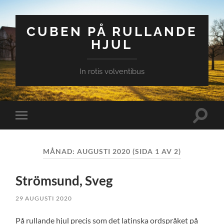
CUBEN PÅ RULLANDE
HJUL
In rotis volventibus
Slå
Slå
på/av
på/av
sökfält
mobilmeny
MÅNAD:
AUGUSTI 2020
(SIDA 1 AV 2)
Strömsund, Sveg
29 AUGUSTI 2020
På rullande hjul precis som det latinska ordspråket på