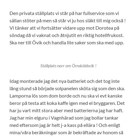
Den privata ställplats vi står på har fullservice som vi
sällan stöter på men så står vi ju hos släkt till mig också !
Vi tänker att vi fortsätter vidare upp mot Dorotea på
söndag då vi vaknat och åtnjutit en riktig hotellfrukost.
Ska ner till Övik och handla lite saker som ska med upp.
Ställplats norr om Örnsköldsvik !
Idag monterade jag det nya batteriet och det tog inte
lång stund så började solpanelen sköta sig som den ska.
Lamporna lös som dom borde och nu ska vi evt kanske
beror på testa att koka kaffe igen med el bryggaren. Det
har ju vart mitt stora aber med batterierna jag har haft.
Jag har min elguru i Vagnhärad som jag bollar tankar
med eftersom jag är helt j-a kass på ellära ! Och enligt
mina/våra beräkningar som är bekräftade av honom så